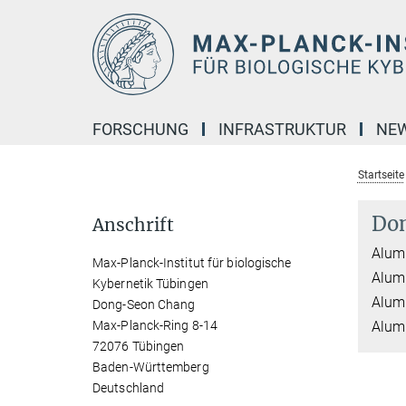
Hauptinhalt
FORSCHUNG
INFRASTRUKTUR
NE
Startseite
Do
Anschrift
Alumn
Max-Planck-Institut für biologische
Alumn
Kybernetik Tübingen
Alumn
Dong-Seon Chang
Max-Planck-Ring 8-14
Alumn
72076 Tübingen
Baden-Württemberg
Deutschland