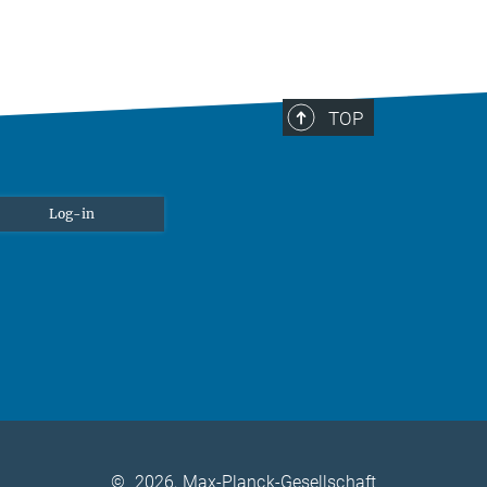
TOP
Log-in
©
2026, Max-Planck-Gesellschaft