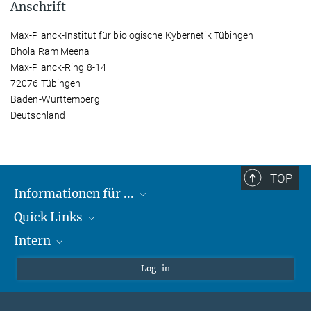
Anschrift
Max-Planck-Institut für biologische Kybernetik Tübingen
Bhola Ram Meena
Max-Planck-Ring 8-14
72076 Tübingen
Baden-Württemberg
Deutschland
TOP
Informationen für ...
Quick Links
Lieferanten
Intern
Studierende
Max-Planck-Gesellschaft
Schule
Max-Planck-Campus Tübingen
Confluence Intranet
Log-in
Tierschutz
MAX Intranet
Stellenangebote
Eduroam