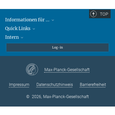
TOP
Informationen für ...
Quick Links
Lieferanten
Intern
Studierende
Max-Planck-Gesellschaft
Schule
Max-Planck-Campus Tübingen
Confluence Intranet
Log-in
Tierschutz
MAX Intranet
Stellenangebote
Eduroam
Max-Planck-Gesellschaft
VPN-Hilfe
Impressum
Datenschutzhinweis
Barrierefreiheit
©
2026, Max-Planck-Gesellschaft