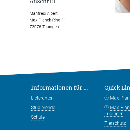
Anschrift
Manfredi Alberti
Max-Planck-Ring 11
72076 Tübingen
Informationen für ...
Quick Li
Lieferanten
Max-Plan
Studierende
Max-Pla
Tübingen
Schule
Tierschutz