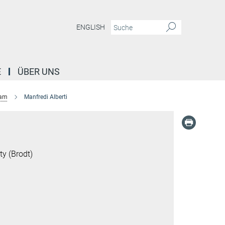
ENGLISH
E
ÜBER UNS
am
Manfredi Alberti
ty (Brodt)