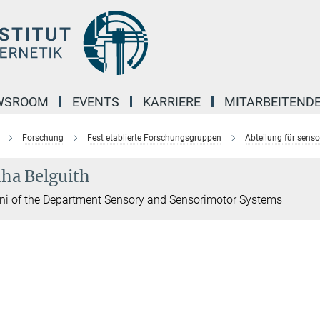
WSROOM
EVENTS
KARRIERE
MITARBEITEND
Forschung
Fest etablierte Forschungsgruppen
Abteilung für sens
ha Belguith
i of the Department Sensory and Sensorimotor Systems