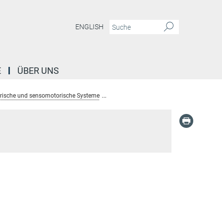
ENGLISH
E
ÜBER UNS
orische und sensomotorische Systeme
Alumni: Dept. Sensory and Sensorimot