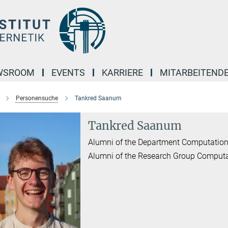
WSROOM
EVENTS
KARRIERE
MITARBEITEND
Personensuche
Tankred Saanum
Tankred Saanum
Alumni of the Department Computation
Alumni of the Research Group Computati