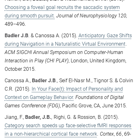
Choosing a foveal goal recruits the saccadic system
during smooth pursuit.
Journal of Neurophysiology 120,
489–496.
Badler J.B
. & Canossa A. (2015).
Anticipatory Gaze Shifts
during Navigation in a Naturalistic Virtual Environment
.
ACM SIGCHI Annual Symposium on Computer-Human
Interaction in Play (CHI PLAY)
, London, United Kingdom,
October 2015.
Canossa A.,
Badler J.B
., Seif El-Nasr M., Tignor S. & Colvin
C.R. (2015).
In Your Face(t): Impact of Personality and
Context on Gameplay Behavior.
Foundations of Digital
Games Conference (FDG)
, Pacific Grove, CA, June 2015.
Jiang, F.,
Badler, J.B.
, Righi, G. & Rossion, B. (2015).
Category search speeds up face-selective fMRI responses
in a non-hierarchical cortical face network
.
Cortex
,
66
, 69-