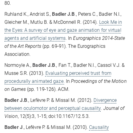
80.
Ruhland K., Andrist S.,
Badler J.B
., Peters C., Badler N.I.,
Gleicher M., Mutlu B. & McDonnell R. (2014).
Look Me in
the Eyes: A survey of eye and gaze animation for virtual
agents and artificial systems
. In
Eurographics 2014-State
of the Art Reports
(pp. 69-91). The Eurographics
Association.
Normoyle A.,
Badler J.B
., Fan T., Badler N.I., Cassol V.J. &
Musse S.R. (2013).
Evaluating perceived trust from
procedurally animated gaze.
In
Proceedings of the Motion
on Games
(pp. 119-126). ACM.
Badler J.B
., Lefèvre P. & Missal M. (2012).
Divergence
between oculomotor and perceptual causality
.
Journal of
Vision
, 12(5):3, 1-15; doi:10.1167/12.5.3.
Badler J
., Lefèvre P. & Missal M. (2010).
Causality