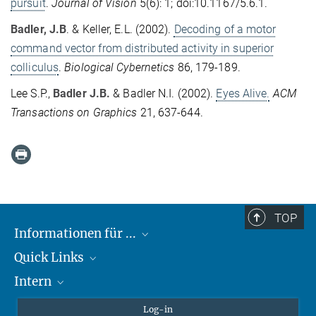
pursuit
.
Journal of Vision
5(6): 1; doi:10.1167/5.6.1.
Badler, J.B
. & Keller, E.L. (2002).
Decoding of a motor
command vector from distributed activity in superior
colliculus
.
Biological Cybernetics
86, 179-189.
Lee S.P.,
Badler J.B.
& Badler N.I. (2002).
Eyes Alive.
ACM
Transactions on Graphics
21, 637-644.
TOP
Informationen für ...
Quick Links
Lieferanten
Intern
Studierende
Max-Planck-Gesellschaft
Schule
Max-Planck-Campus Tübingen
Confluence Intranet
Log-in