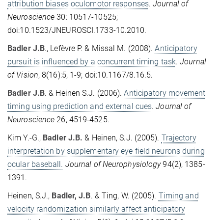
attribution biases oculomotor responses
.
Journal of
Neuroscience
30: 10517-10525;
doi:10.1523/JNEUROSCI.1733-10.2010.
Badler J.B
., Lefèvre P. & Missal M. (2008).
Anticipatory
pursuit is influenced by a concurrent timing task
.
Journal
of Vision
, 8(16):5, 1-9; doi:10.1167/8.16.5.
Badler J.B
. & Heinen S.J. (2006).
Anticipatory movement
timing using prediction and external cues
.
Journal of
Neuroscience
26, 4519-4525.
Kim Y.-G.,
Badler J.B.
& Heinen, S.J. (2005).
Trajectory
interpretation by supplementary eye field neurons during
ocular baseball.
Journal of Neurophysiology
94(2), 1385-
1391.
Heinen, S.J.,
Badler, J.B
. & Ting, W. (2005).
Timing and
velocity randomization similarly affect anticipatory