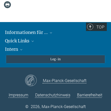
TOP
Informationen für ...
Quick Links
Lieferanten
Intern
Studierende
Max-Planck-Gesellschaft
Schule
Max-Planck-Campus Tübingen
Confluence Intranet
Log-in
Tierschutz
MAX Intranet
Stellenangebote
Eduroam
Max-Planck-Gesellschaft
VPN-Hilfe
Impressum
Datenschutzhinweis
Barrierefreiheit
©
2026, Max-Planck-Gesellschaft