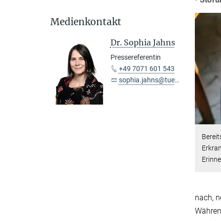
Medienkontakt
Dr. Sophia Jahns
Pressereferentin
+49 7071 601 543
sophia.jahns@tuebingen.mpg.de
Bereit
Erkran
Erinne
nach, n
Während