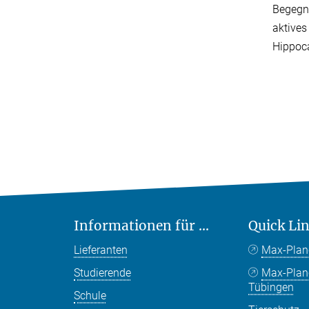
Begegnu
aktives
Hippoc
Informationen für ...
Quick Li
Lieferanten
Max-Plan
Studierende
Max-Pla
Tübingen
Schule