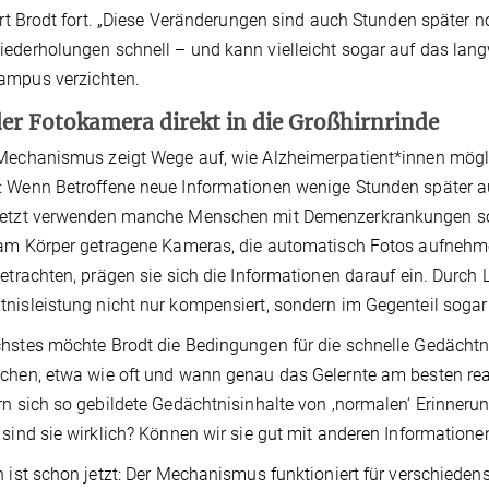
ährt Brodt fort. „Diese Veränderungen sind auch Stunden später 
ederholungen schnell – und kann vielleicht sogar auf das lang
ampus verzichten.
er Fotokamera direkt in die Großhirnrinde
Mechanismus zeigt Wege auf, wie Alzheimerpatient*innen mögli
 Wenn Betroffene neue Informationen wenige Stunden später auf
jetzt verwenden manche Menschen mit Demenzerkrankungen sog
 am Körper getragene Kameras, die automatisch Fotos aufneh
betrachten, prägen sie sich die Informationen darauf ein. Durch
nisleistung nicht nur kompensiert, sondern im Gegenteil sogar
hstes möchte Brodt die Bedingungen für die schnelle Gedächtn
chen, etwa wie oft und wann genau das Gelernte am besten reakt
rn sich so gebildete Gedächtnisinhalte von ‚normalen‘ Erinnerun
 sind sie wirklich? Können wir sie gut mit anderen Informatione
h ist schon jetzt: Der Mechanismus funktioniert für verschieden