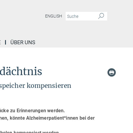
ENGLISH
E
ÜBER UNS
dächtnis
sspeicher kompensieren
rücke zu Erinnerungen werden.
hen, könnte Alzheimerpatient*innen bei der
rholen kompensiert werden.