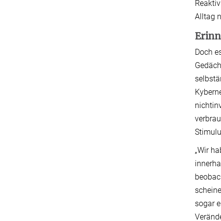
Reaktiv
Alltag 
Erinn
Doch es
Gedächt
selbstä
Kyberne
nichtin
verbrau
Stimul
„Wir ha
innerha
beobach
scheine
sogar e
Verände