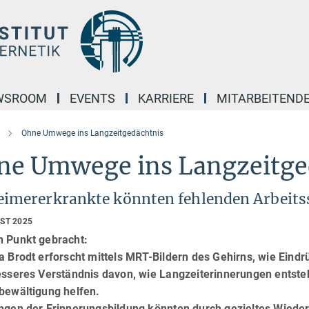
WSROOM
EVENTS
KARRIERE
MITARBEITEND
Ohne Umwege ins Langzeitgedächtnis
ne Umwege ins Langzeitge
eimererkrankte könnten fehlenden Arbeit
UST 2025
n Punkt gebracht:
a Brodt erforscht mittels MRT-Bildern des Gehirns, wie Eind
besseres Verständnis davon, wie Langzeiterinnerungen entste
bewältigung helfen.
ungen der Erinnerungsbildung könnten durch gezieltes Wiede