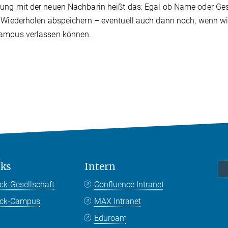
ng mit der neuen Nachbarin heißt das: Egal ob Name oder Gesi
 Wiederholen abspeichern – eventuell auch dann noch, wenn wi
ampus verlassen können.
nks
Intern
ck-Gesellschaft
Confluence Intranet
nck-Campus
MAX Intranet
Eduroam