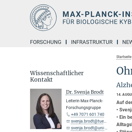
Hauptinhalt
FORSCHUNG
INFRASTRUKTUR
NE
Startseite
Oh
Wissenschaftlicher
Kontakt
Alzh
Dr. Svenja Brodt
14. AUG
Leiterin Max-Planck-
Auf de
Forschungsgruppe
• Svenj
+49 7071 601 740
• Ein 
svenja.brodt@tuebingen.mpg.de
Alltags
svenja.brodt@uni-tuebingen.de
• Stör