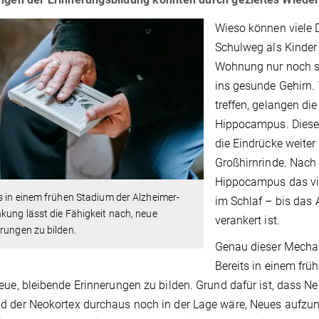
Wieso können viele 
Schulweg als Kinder 
Wohnung nur noch sc
ins gesunde Gehirn.
treffen, gelangen di
Hippocampus. Dieser 
die Eindrücke weiter
Großhirnrinde. Nach
Hippocampus das vie
s in einem frühen Stadium der Alzheimer-
im Schlaf – bis das 
kung lässt die Fähigkeit nach, neue
verankert ist.
rungen zu bilden.
Genau dieser Mechan
Bereits in einem frü
eue, bleibende Erinnerungen zu bilden. Grund dafür ist, dass 
 der Neokortex durchaus noch in der Lage wäre, Neues aufzune