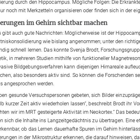
ierung durch den Hippocampus. Mögliche Folgen: Die Erkrankte
nur noch mit Merkzetteln organisieren oder finden sich in der 
erungen im Gehirn sichtbar machen
 gibt auch gute Nachrichten: Möglicherweise ist der Hippocamp
niskonsolidierung wie bislang angenommen; unter den richtig
ndig schnell lernen. Das konnte Svenja Brodt, Forschungsgruppe
tik, in mehreren Studien mithilfe von funktioneller Magnetre
vasive Bildgebungsverfahren kann diejenigen Hirnareale aufleu
chen, also besonders aktiv sind. So können die Forschenden s
us angesprochen werden.
ben gesunde Versuchspersonen gebeten, sich Bilder einzuprägen
lb kurzer Zeit aktiv wiederholen lassen“, beschreibt Brodt ihr
ten wir im MRT gesteigerte Aktivität im Neokortex.“ Das bedeut
n sich die Inhalte ins Langzeitgedächtnis zu übertragen. Ein
rkennbar, ob das Lernen dauerhafte Spuren im Gehirn hinterlässt
rungen in der Mikrostruktur erkennen, die darauf hinweisen, da