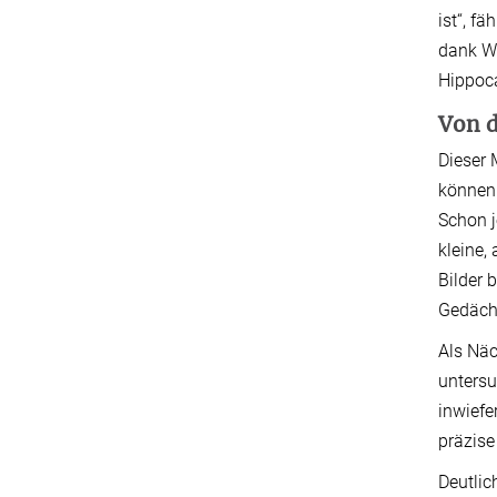
ist“, f
dank Wi
Hippoc
Von d
Dieser 
können:
Schon 
kleine,
Bilder 
Gedächt
Als Näc
untersu
inwiefe
präzise
Deutlic