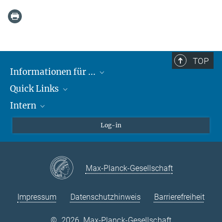
TOP
Informationen für ...
Quick Links
Lieferanten
Intern
Studierende
Max-Planck-Gesellschaft
Schule
Max-Planck-Campus Tübingen
Confluence Intranet
Log-in
Tierschutz
MAX Intranet
Stellenangebote
Eduroam
Max-Planck-Gesellschaft
VPN-Hilfe
Impressum
Datenschutzhinweis
Barrierefreiheit
©
2026, Max-Planck-Gesellschaft