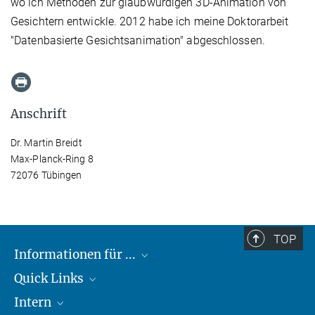
wo ich Methoden zur glaubwürdigen 3D-Animation von
Gesichtern entwickle. 2012 habe ich meine Doktorarbeit
"Datenbasierte Gesichtsanimation" abgeschlossen.
Anschrift
Dr. Martin Breidt
Max-Planck-Ring 8
72076 Tübingen
TOP
Informationen für ...
Quick Links
Lieferanten
Intern
Studierende
Max-Planck-Gesellschaft