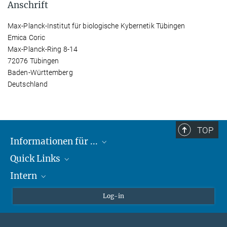
Anschrift
Max-Planck-Institut für biologische Kybernetik Tübingen
Emica Coric
Max-Planck-Ring 8-14
72076 Tübingen
Baden-Württemberg
Deutschland
TOP
Informationen für ...
Quick Links
Lieferanten
Intern
Studierende
Max-Planck-Gesellschaft
Schule
Max-Planck-Campus Tübingen
Confluence Intranet
Log-in
Tierschutz
MAX Intranet
Stellenangebote
Eduroam