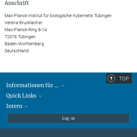
Anschrift
Max-Planck-Institut für biologische Kybernetik Tübingen
Verena Brucklacher
Max-Planck-Ring 8-14
72076 Tübingen
Baden-Württemberg
Deutschland
TOP
Informationen für ...
Quick Links
Lieferanten
Intern
Studierende
Max-Planck-Gesellschaft
Schule
Max-Planck-Campus Tübingen
Confluence Intranet
Log-in
Tierschutz
MAX Intranet
Stellenangebote
Eduroam