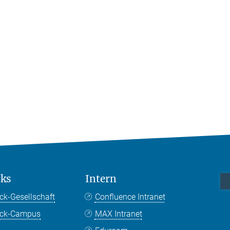
nks
Intern
ck-Gesellschaft
Confluence Intranet
nck-Campus
MAX Intranet