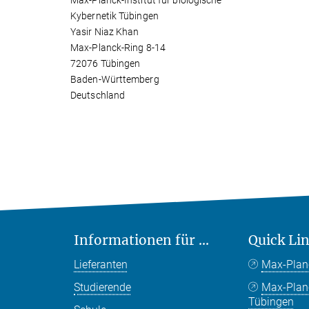
Max-Planck-Institut für biologische
Kybernetik Tübingen
Yasir Niaz Khan
Max-Planck-Ring 8-14
72076 Tübingen
Baden-Württemberg
Deutschland
Informationen für ...
Quick Li
Lieferanten
Max-Plan
Studierende
Max-Pla
Tübingen