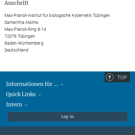
Anschrift
Max-Planck-Institut für biologische Kybernetik Tübingen
Samantha Alaimo
Max-Planck-Ring 8-14
72076 Tübingen
Baden-Württemberg
Deutschland
TOP
Informationen für ...
Quick Links
Lieferanten
Intern
Studierende
Max-Planck-Gesellschaft
Schule
Max-Planck-Campus Tübingen
Confluence Intranet
Log-in
Tierschutz
MAX Intranet
Stellenangebote
Eduroam