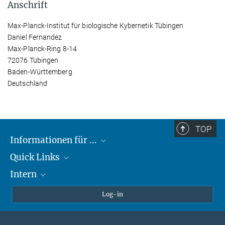
Anschrift
Max-Planck-Institut für biologische Kybernetik Tübingen
Daniel Fernandez
Max-Planck-Ring 8-14
72076 Tübingen
Baden-Württemberg
Deutschland
TOP
Informationen für ...
Quick Links
Lieferanten
Intern
Studierende
Max-Planck-Gesellschaft
Schule
Max-Planck-Campus Tübingen
Confluence Intranet
Log-in
Tierschutz
MAX Intranet
Stellenangebote
Eduroam