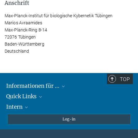
Anschrift
Max-Planck-Institut für biologische Kybernetik Tübingen
Marios Avraamides
Max-Planck-Ring 8-14
72076 Tübingen
Baden-Württemberg
Deutschland
TOP
Informationen für ...
Quick Links
Lieferanten
Intern
Studierende
Max-Planck-Gesellschaft
Schule
Max-Planck-Campus Tübingen
Confluence Intranet
Log-in
Tierschutz
MAX Intranet
Stellenangebote
Eduroam