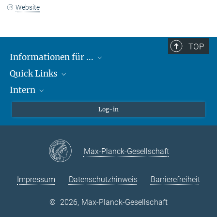
Website
TOP
Informationen für ...
Quick Links
Lieferanten
Intern
Studierende
Max-Planck-Gesellschaft
Schule
Max-Planck-Campus Tübingen
Confluence Intranet
Log-in
Tierschutz
MAX Intranet
Stellenangebote
Eduroam
Max-Planck-Gesellschaft
VPN-Hilfe
Impressum
Datenschutzhinweis
Barrierefreiheit
©
2026, Max-Planck-Gesellschaft