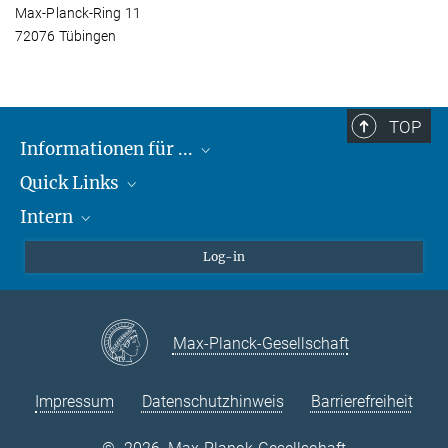
Max-Planck-Ring 11
72076 Tübingen
TOP
Informationen für ...
Quick Links
Lieferanten
Intern
Studierende
Max-Planck-Gesellschaft
Schule
Max-Planck-Campus Tübingen
Confluence Intranet
Log-in
Tierschutz
MAX Intranet
Stellenangebote
Eduroam
Max-Planck-Gesellschaft
VPN-Hilfe
Impressum
Datenschutzhinweis
Barrierefreiheit