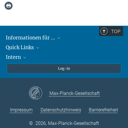
TOP
Informationen für ...
Quick Links
Lieferanten
Intern
Studierende
Max-Planck-Gesellschaft
Schule
Max-Planck-Campus Tübingen
Confluence Intranet
Log-in
Tierschutz
MAX Intranet
Stellenangebote
Eduroam
Max-Planck-Gesellschaft
VPN-Hilfe
Impressum
Datenschutzhinweis
Barrierefreiheit
©
2026, Max-Planck-Gesellschaft