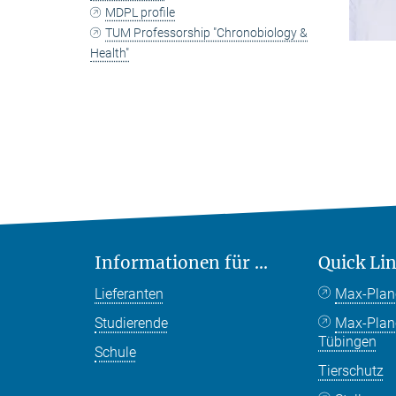
MDPL profile
TUM Professorship "Chronobiology &
Health"
Informationen für ...
Quick Li
Lieferanten
Max-Plan
Studierende
Max-Pla
Tübingen
Schule
Tierschutz