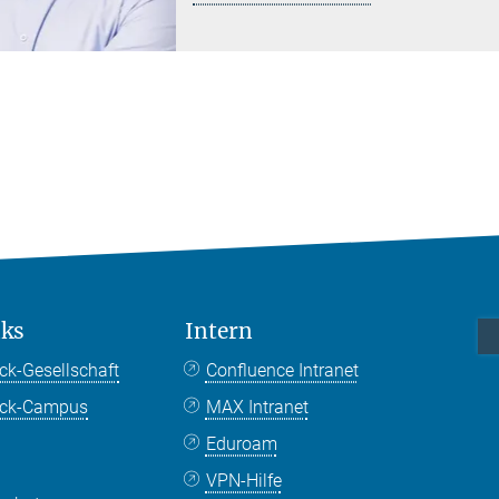
nks
Intern
ck-Gesellschaft
Confluence Intranet
nck-Campus
MAX Intranet
Eduroam
VPN-Hilfe