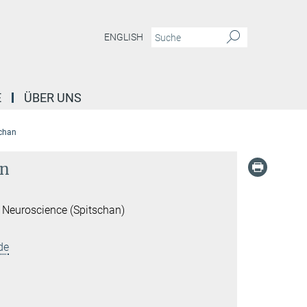
ENGLISH
E
ÜBER UNS
schan
an
 Neuroscience (Spitschan)
de