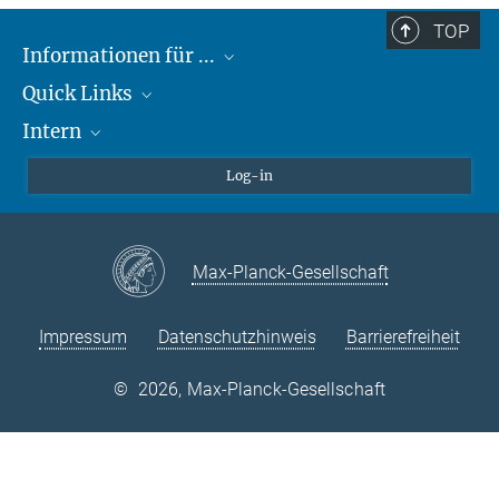
TOP
Informationen für ...
Quick Links
Lieferanten
Intern
Studierende
Max-Planck-Gesellschaft
Schule
Max-Planck-Campus Tübingen
Confluence Intranet
Log-in
Tierschutz
MAX Intranet
Stellenangebote
Eduroam
Max-Planck-Gesellschaft
VPN-Hilfe
Impressum
Datenschutzhinweis
Barrierefreiheit
©
2026, Max-Planck-Gesellschaft