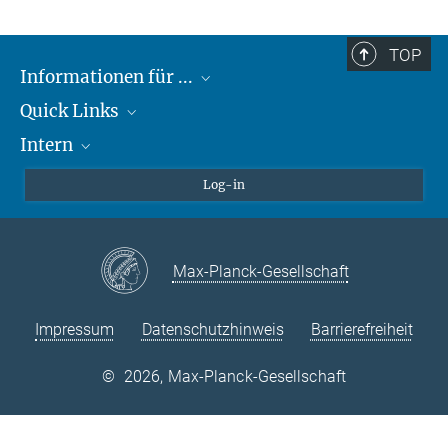
TOP
Informationen für ...
Quick Links
Lieferanten
Intern
Studierende
Max-Planck-Gesellschaft
Schule
Max-Planck-Campus Tübingen
Confluence Intranet
Log-in
Tierschutz
MAX Intranet
Stellenangebote
Eduroam
Max-Planck-Gesellschaft
VPN-Hilfe
Impressum
Datenschutzhinweis
Barrierefreiheit
©
2026, Max-Planck-Gesellschaft