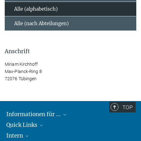
Alle (alphabetisch)
Alle (nach Abteilungen)
Anschrift
Miriam Kirchhoff
Max-Planck-Ring 8
72076 Tübingen
TOP
Informationen für ...
Quick Links
Lieferanten
Intern
Studierende
Max-Planck-Gesellschaft