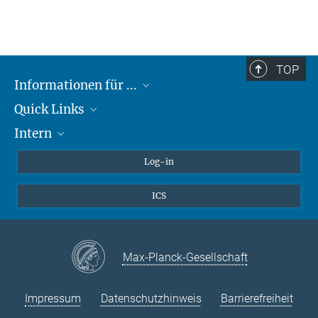
TOP
Informationen für ...
Quick Links
Lieferanten
Intern
Studierende
Max-Planck-Gesellschaft
Schule
Max-Planck-Campus Tübingen
Confluence Intranet
Log-in
Tierschutz
MAX Intranet
ICS
Stellenangebote
Eduroam
VPN-Hilfe
Max-Planck-Gesellschaft
Impressum
Datenschutzhinweis
Barrierefreiheit