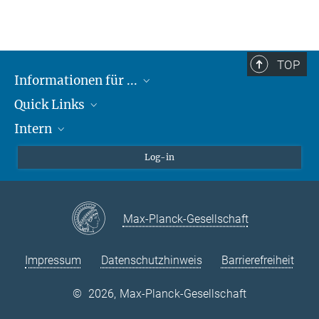
Dr. Roxana Zeraati
Leiterin Minerva Fast Track
+49 7071 601 1654
TOP
roxana.zeraati@tuebingen.mpg.de
Informationen für ...
Quick Links
Lieferanten
Intern
Studierende
Max-Planck-Gesellschaft
Schule
Max-Planck-Campus Tübingen
Confluence Intranet
Log-in
Tierschutz
MAX Intranet
Stellenangebote
Eduroam
Max-Planck-Gesellschaft
VPN-Hilfe
Impressum
Datenschutzhinweis
Barrierefreiheit
©
2026, Max-Planck-Gesellschaft